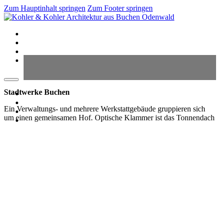
Zum Hauptinhalt springen
Zum Footer springen
Start
Projekte
Impressum
Datenschutz
Stadtwerke Buchen
Stadtwerke Buchen
Start
Projekte
Ein Verwaltungs- und mehrere Werkstattgebäude gruppieren sich
Impressum
um einen gemeinsamen Hof. Optische Klammer ist das Tonnendach
Datenschutz