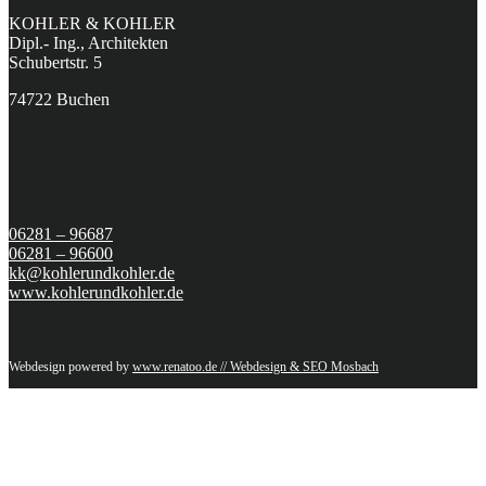
KOHLER & KOHLER
Dipl.- Ing., Architekten
Schubertstr. 5
74722 Buchen
06281 – 96687
06281 – 96600
kk@kohlerundkohler.de
www.kohlerundkohler.de
Webdesign powered by
www.renatoo.de // Webdesign & SEO Mosbach